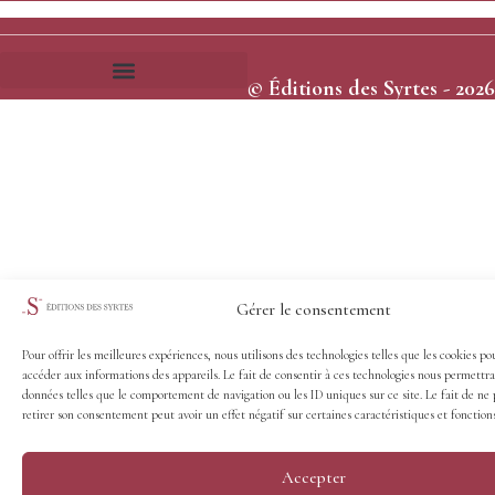
© Éditions des Syrtes - 2026
Frais et délais d’expédition
Conditions générales de vente
Gérer le consentement
Pour offrir les meilleures expériences, nous utilisons des technologies telles que les cookies po
accéder aux informations des appareils. Le fait de consentir à ces technologies nous permettra
données telles que le comportement de navigation ou les ID uniques sur ce site. Le fait de ne 
retirer son consentement peut avoir un effet négatif sur certaines caractéristiques et fonctions
Accepter