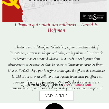
L’Espion qui valait des milliards – David E.
Hoffman
L’histoire vraie d’Adolphe Tolkatchev, espion soviétique Adolf
Tolkatchev, citoyen soviétique ordinaire, est ingénieur à l’Institut de
recherches sur les radars à Moscou. Il a accès à des informations
ultrasecrètes et essentielles dans la course à l’armement entre les États-
Unis et l’URSS. Déçu par le régime soviétique, il s’efforce de convaincre
la CIA d’accepter sa collaboration. Ayant finalement pu offrir ses
services, il photographie entre 1978 et 1985 des documents d’une
Également disponible en
livre numérique
immense valeur pour lesquels il reçoit de grosses sommes d’argent. Il
devient ainsi l’espion le plus précieux pour la CIA de cette période de la
VOIR LA FICHE
guerre froide. Dénoncé par un ancien stagiaire de la CIA qui cherche à
se venger, Tolkatchev est arrêté et exécuté pour haute trahison en 1986.