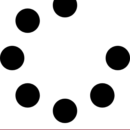
Toutefois, sa postérité reste importante : en quelques années, il aura
fourni aux états-Unis des informations tellement essentielles sur les
systèmes d’armement, l’aéronautique et les radars qu’il aura permis
d’influer le cours de la guerre froide et bien au-delà. S’appuyant sur des
documents jusqu’alors secrets et sur des entretiens avec des témoins,
David E. Hoffman
dresse un portrait saisissant et sans précédent de
Adolf Tolkatchev. Il peint également le dangereux travail des espions à
la CIA et au KGB. Passionnant, imprévisible, au rythme enlevé mais
extrêmement précis,
L’Espion qui valait des milliards
est un document
brillant doublé d’un formidable récit d’espionnage.