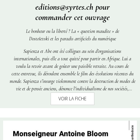
editions@syrtes.ch pour
commander cet ouvrage
Le bonheur ou la liberté ? La « question maudite » de
Dostoïevski et les paradis artificiels du numérique
Sapienza et Abe ont été collègues au sein d’organisations
internationales, puis elle a tout quitté pour partir en Afrique. Lui a
voulu la revoir avant de goûter une paisible retraite. Au cours de
cette entrevue, ils déroulent ensemble le film des évolutions récentes du
monde. Sapienza s’insurge violemment contre la destruction de modes de
vie et de pensée anciens, dénonce l’individualisme de nos sociétés,
déplore l’hypocrisie des Occidentaux face à la misère et critique leur
VOIR LA FICHE
vision stéréotypée des Africains. Plus modéré, Abe estime que les valeurs
de la vieille Europe auxquelles il a cru, méritent encore d’être défendues.
Pour montrer à Abe qu’un autre monde est possible, Sapienza lui narre
la « légende du Grand Zack ». Elle y met en scène deux hommes que
tout oppose : le Grand Zack, entrepreneur à succès ayant révolutionné