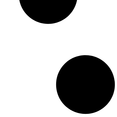
d’armement, l’aéronautique
et les radars qu’il aura
permis d’influer le cours de
la guerre froide et bien au-
delà. S’appuyant sur des
documents jusqu’alors
secrets et sur des entretiens
avec des témoins,
David E.
Hoffman
dresse un portrait
saisissant et sans précédent
de Adolf Tolkatchev. Il
peint également le
dangereux travail des
espions à la CIA et au
KGB. Passionnant,
imprévisible, au rythme
enlevé mais extrêmement
précis,
L’Espion qui valait
des milliards
est un