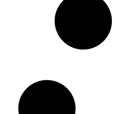
entre 1978 et 1985 des
documents d’une immense
valeur pour lesquels il
reçoit de grosses sommes
d’argent. Il devient ainsi
l’espion le plus précieux
pour la CIA de cette
période de la guerre froide.
Dénoncé par un ancien
stagiaire de la CIA qui
cherche à se venger,
Tolkatchev est arrêté et
exécuté pour haute trahison
en 1986. Toutefois, sa
postérité reste importante :
en quelques années, il aura
fourni aux états-Unis des
informations tellement
essentielles sur les systèmes