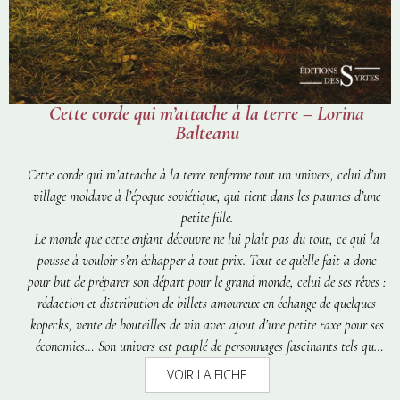
Cette corde qui m’attache à la terre – Lorina
Balteanu
Cette corde qui m’attache à la terre
renferme tout un univers, celui d’un
village moldave à l’époque soviétique, qui tient dans les paumes d’une
petite fille.
Le monde que cette enfant découvre ne lui plaît pas du tout, ce qui la
pousse à vouloir s’en échapper à tout prix. Tout ce qu’elle fait a donc
pour but de préparer son départ pour le grand monde, celui de ses rêves :
rédaction et distribution de billets amoureux en échange de quelques
kopecks, vente de bouteilles de vin avec ajout d’une petite taxe pour ses
économies… Son univers est peuplé de personnages fascinants tels que
tante Muza, oncle Ștefan (qui a le regard de celui qui a fait la guerre),
VOIR LA FICHE
la vieille Dochia (la guérisseuse qui guérit les chagrins des autres avant