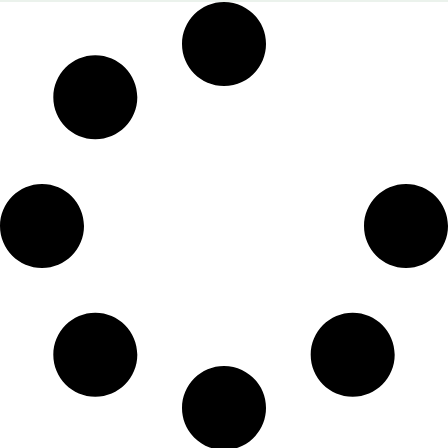
de soigner le sien), nana Raia (la bibliothécaire dont toute la famille a
été envoyée en Sibérie). La voix solaire et tempétueuse de la petite fille
nous accompagne au fil des pages, et Lorina Bălteanu retranscrit
admirablement la solitude, les angoisses et les réflexions obsessionnelles,
à la fois naïves et matures de cette enfant. Un très beau roman
d’apprentissage sur l’enfance, le passage à l’adolescence, la relation à la
famille et à la communauté. Mais
Cette corde qui m’attache à la terre
est surtout un livre d’une grande sensibilité, qui porte en lui une petite
musique profonde, drôle, délicate, inoubliable. Également disponible en
livre numérique
.