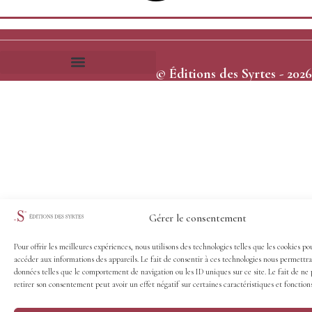
© Éditions des Syrtes - 2026
Frais et délais d’expédition
Conditions générales de vente
Gérer le consentement
Pour offrir les meilleures expériences, nous utilisons des technologies telles que les cookies po
accéder aux informations des appareils. Le fait de consentir à ces technologies nous permettra
données telles que le comportement de navigation ou les ID uniques sur ce site. Le fait de ne 
retirer son consentement peut avoir un effet négatif sur certaines caractéristiques et fonctions