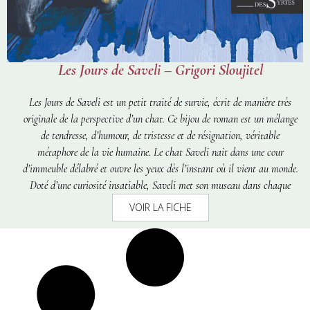
Les Jours de Saveli – Grigori Sloujitel
Les Jours de Saveli
est un petit traité de survie, écrit de manière très
originale de la perspective d’un chat. Ce bijou de roman est un mélange
de tendresse, d’humour, de tristesse et de résignation, véritable
métaphore de la vie humaine. Le chat Saveli nait dans une cour
d’immeuble délabré et ouvre les yeux dès l’instant où il vient au monde.
Doté d’une curiosité insatiable, Saveli met son museau dans chaque
recoin, attentif à tout et attiré par des lieux inconnus. Du jour où Vitia
VOIR LA FICHE
le prend chez lui, les aventures s’enchaînent: il devient notamment
colocataire d’un perroquet fou, employé officiel de la galerie Tretiakov,
protégé d’une bande d’émigrés kirghizes, leader d’une commune de chats
et pensionnaire d’un bar à chats. En même temps qu’une pseudo-
biographie écrite le sourire en coin,
Les Jours de Saveli
est une fresque de
Moscou d’hier et d’aujourd’hui, élégante, pleine de charme et libre