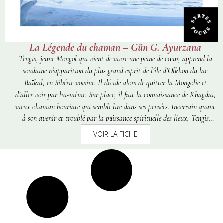
La Légende du chaman – Gün G. Ayurzana
Tengis, jeune Mongol qui vient de vivre une peine de cœur, apprend la
soudaine réapparition du plus grand esprit de l’île d’Olkhon du lac
Baïkal, en Sibérie voisine. Il décide alors de quitter la Mongolie et
d’aller voir par lui-même. Sur place, il fait la connaissance de Khagdai,
vieux chaman bouriate qui semble lire dans ses pensées. Incertain quant
à son avenir et troublé par la puissance spirituelle des lieux, Tengis
accepte de devenir l’assistant du chaman et commence à pénétrer les
VOIR LA FICHE
secrets du monde des esprits…Quête initiatique sur fond de magie,
fresque historique de la Bouriatie contemporaine, plongée dans l’univers
des chamans bouriates…
La Légende du chaman
a marqué toute une
génération de lecteurs en Mongolie et a été récompensé du prestigieux
prix de la Plume d’or en 2010.