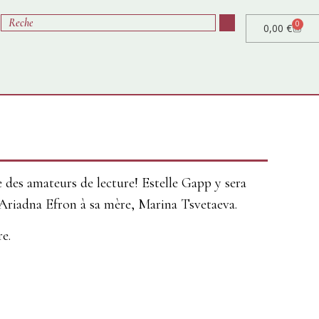
0
0,00
€
e des amateurs de lecture! Estelle Gapp y sera
 d’Ariadna Efron à sa mère, Marina Tsvetaeva.
e.