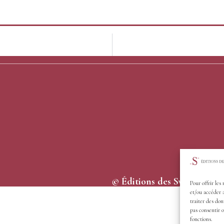
© Éditions des Syrtes - 2026
Pour offrir les
et/ou accéder 
traiter des don
pas consentir o
fonctions.