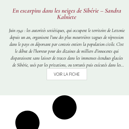
En escarpins dans les neiges de Sibérie – Sandra
Kalniete
Juin 1941 : les autorités soviétiques, qui occupent le territoire de Lettonie
depuis un an, organisent l’une des plus meurtrières vagues de répression
dans le pays en déportant par convois entiers la population civile. C’est
le début de l’horreur pour des dizaines de milliers d’innocents qui
disparaissent sans laisser de traces dans les immenses étendues glacées
de Sibérie, usés par les privations, ou torturés puis exécutés dans les
geôles du NKVD. La famille de
Sandra Kalniete
ne sera pas épargnée.
VOIR LA FICHE
Sa mère, Ligita, a quatorze ans et demi lorsque, le 14 juin 1941, elle et
ses parents sont emmenés. Son grand-père Janis est séparé des siens dès
leur arrivée en Russie ; il mourra dans l’enfer des camps. La famille de
son père Aivars connaîtra le même sort quelques années plus tard.
Sandra est rentrée dans son pays en 1957. Elle n’avait que cinq ans mais
jamais elle n’a oublié le regard de sa mère quand celle-ci a pu à
nouveau fouler et sentir le sol letton.
En escarpins dans les neiges de
Sibérie
raconte l’histoire bouleversante de sa famille. Et, à travers elle,