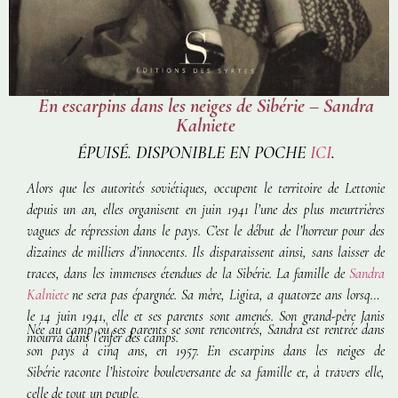
En escarpins dans les neiges de Sibérie – Sandra
Kalniete
ÉPUISÉ. DISPONIBLE EN POCHE
ICI
.
Alors que les autorités soviétiques, occupent le territoire de Lettonie
depuis un an, elles organisent en juin 1941 l’une des plus meurtrières
vagues de répression dans le pays. C’est le début de l’horreur pour des
dizaines de milliers d’innocents. Ils disparaissent ainsi, sans laisser de
traces, dans les immenses étendues de la Sibérie. La famille de
Sandra
Kalniete
ne sera pas épargnée. Sa mère, Ligita, a quatorze ans lorsque,
le 14 juin 1941, elle et ses parents sont amenés. Son grand-père Janis
Née au camp où ses parents se sont rencontrés, Sandra est rentrée dans
mourra dans l’enfer des camps.
son pays à cinq ans, en 1957.
En escarpins dans les neiges de
Sibérie
raconte l’histoire bouleversante de sa famille et, à travers elle,
celle de tout un peuple.