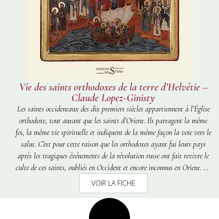
Vie des saints orthodoxes de la terre d’Helvétie –
Claude Lopez-Ginisty
Les saints occidentaux des dix premiers siècles appartiennent à l’Église
orthodoxe, tout autant que les saints d’Orient. Ils partagent la même
foi, la même vie spirituelle et indiquent de la même façon la voie vers le
salut. C’est pour cette raison que les orthodoxes ayant fui leurs pays
après les tragiques événements de la révolution russe ont fait revivre le
culte de ces saints, oubliés en Occident et encore inconnus en Orient. La
liste des saints orthodoxes locaux qui devaient être célébrés par l’Église
VOIR LA FICHE
a été décidée lors d’une assemblée des évêques en Europe occidentale
présidée par l’archevêque Jean (futur saint Jean de Changhaï et de San
Francisco), les 16-17 septembre 1952 à Genève. Parmi eux se trouvaient