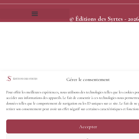
© Éditions des Syrtes - 2026
Frais et délais d’expédition
Conditions générales de vente
Gérer le consentement
Pour offrir les meilleures expériences, nous utilisons des technologies telles que les cookies po
accéder aux informations des appareils. Le fait de consentir à ces technologies nous permettra
données telles que le comportement de navigation ou les ID uniques sur ce site. Le fait de ne 
retirer son consentement peut avoir un effet négatif sur certaines caractéristiques et fonctions
Accepter