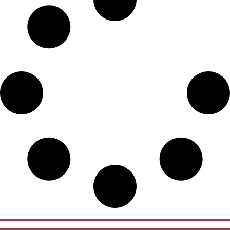
déjà quelques saints de la terre d’Helvétie : saint Colomban, saint Gall,
saint Fridolin, et sainte Clotilde. Le choix des saints orthodoxes qui
figurent dans ce recueil n’est pas arbitraire. En principe, ne sont
considérés comme orthodoxes que les saints qui, non seulement ont vécu
avant le schisme occidental de 1054, mais qui confessent également la
foi orthodoxe et n’adhèrent à aucune doctrine étrangère à la foi des
Pères. L’Église orthodoxe russe ayant incorporé dans son sanctoral les
saints helvètes antérieurs au schisme, et leur ayant dédié un office
liturgique et une fête annuelle, cet ouvrage permet de mieux les
connaître. Les vies des saints orthodoxes de la terre d’Helvétie sont
présentés comme dans un synaxaire d’Église, c’est-à-dire par mois, en
commençant par celui de septembre, début de l’année liturgique.