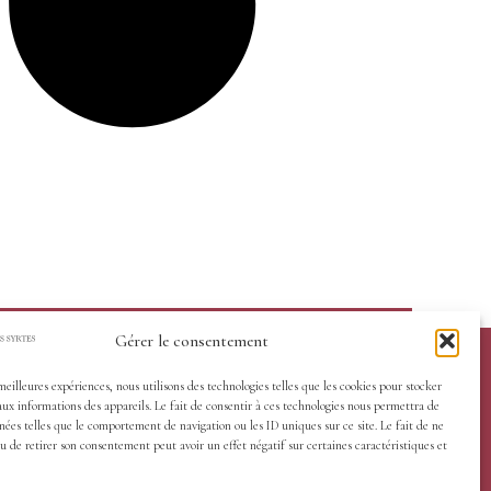
Gérer le consentement
 meilleures expériences, nous utilisons des technologies telles que les cookies pour stocker
aux informations des appareils. Le fait de consentir à ces technologies nous permettra de
nées telles que le comportement de navigation ou les ID uniques sur ce site. Le fait de ne
u de retirer son consentement peut avoir un effet négatif sur certaines caractéristiques et