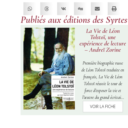
Publiés aux éditions des Syrtes
La Vie de Léon
Tolstoï, une
expérience de lecture
– Andreï Zorine
Première biographie russe
de Léon Tolstoï traduite en
français,
La Vie de Léon
Tolstoï
réussit le tour de
force d’exposer la vie et
l’œuvre du grand écrivain
dans un format restreint,
VOIR LA FICHE
sans sacrifier la complexité
de son héros, les sentiments
controversés qu’il inspire ou