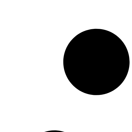
les éléments de contexte
nécessaires à la
présentation de son propos.
Réservant une large part
aux extraits choisis de sa
prose, de son journal et de
sa correspondance, Andreï
Zorine donne à voir, dans
un style fluide et sobre, un
Tolstoï sans emphase ni
spéculation. L’« expérience
de lecture » qu’il propose, à
la frontière de la
biographie, du récit et de
l’essai, éclaire le phénomène
Tolstoï d’un jour nouveau.
Elle amène Zorine à
découvrir une profonde
cohérence, un fil