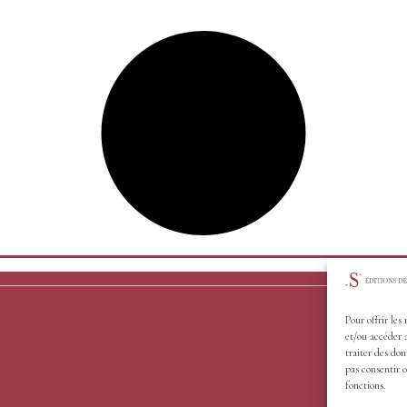
Pour offrir les
et/ou accéder 
traiter des don
pas consentir o
fonctions.