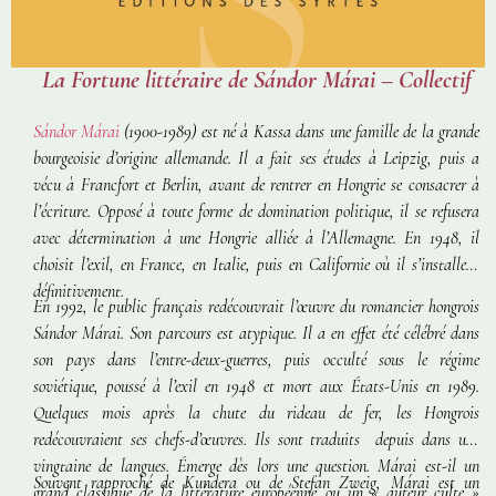
La Fortune littéraire de Sándor Márai – Collectif
Sándor Márai
(1900-1989) est né à Kassa dans une famille de la grande
bourgeoisie d’origine allemande. Il a fait ses études à Leipzig, puis a
vécu à Francfort et Berlin, avant de rentrer en Hongrie se consacrer à
l’écriture. Opposé à toute forme de domination politique, il se refusera
avec détermination à une Hongrie alliée à l’Allemagne. En 1948, il
choisit l’exil, en France, en Italie, puis en Californie où il s’installera
définitivement.
En 1992, le public français redécouvrait l’œuvre du romancier hongrois
Sándor Márai. Son parcours est atypique. Il a en effet été célébré dans
son pays dans l’entre-deux-guerres, puis occulté sous le régime
soviétique, poussé à l’exil en 1948 et mort aux États-Unis en 1989.
Quelques mois après la chute du rideau de fer, les Hongrois
redécouvraient ses chefs-d’œuvres. Ils sont traduits depuis dans une
vingtaine de langues. Émerge dès lors une question. Márai est-il un
Souvent rapproché de Kundera ou de Stefan Zweig, Márai est un
grand classique de la littérature européenne ou un « auteur culte »