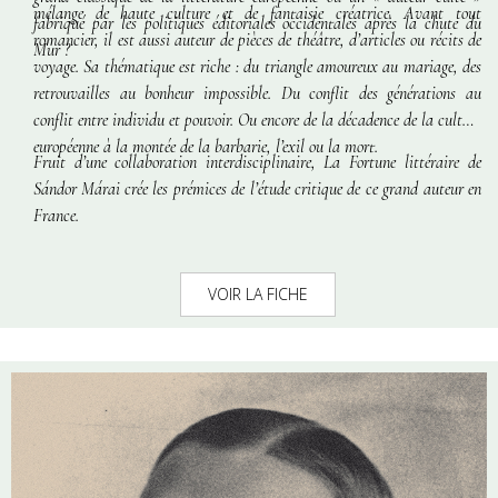
mélange de haute culture et de fantaisie créatrice. Avant tout
fabriqué par les politiques éditoriales occidentales après la chute du
romancier, il est aussi auteur de pièces de théâtre, d’articles ou récits de
Mur ?
voyage. Sa thématique est riche : du triangle amoureux au mariage, des
retrouvailles au bonheur impossible. Du conflit des générations au
conflit entre individu et pouvoir. Ou encore de la décadence de la culture
européenne à la montée de la barbarie, l’exil ou la mort.
Fruit d’une collaboration interdisciplinaire,
La Fortune littéraire de
Sándor Márai
crée les prémices de l’étude critique de ce grand auteur en
France.
VOIR LA FICHE